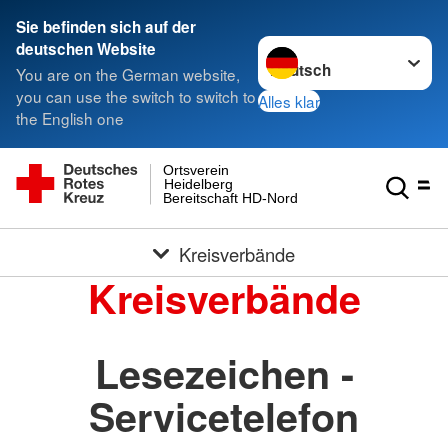
Sie befinden sich auf der
Sprache wechseln zu
deutschen Website
You are on the German website,
you can use the switch to switch to
Alles klar
the English one
Ortsverein
Heidelberg
Bereitschaft HD-Nord
Kreisverbände
Kreisverbände
Lesezeichen -
Servicetelefon