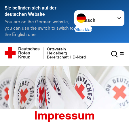
Sie befinden sich auf der
Sprache wechseln zu
deutschen Website
You are on the German website,
you can use the switch to switch to
Alles klar
the English one
Ortsverein
Heidelberg
Bereitschaft HD-Nord
Impressum