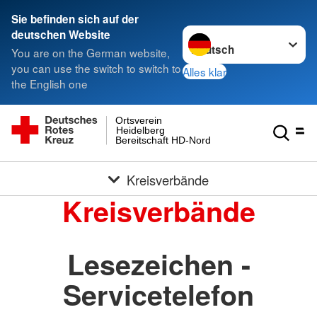
Sie befinden sich auf der
Sprache wechseln zu
deutschen Website
You are on the German website,
you can use the switch to switch to
Alles klar
the English one
Ortsverein
Heidelberg
Bereitschaft HD-Nord
Kreisverbände
Kreisverbände
Lesezeichen -
Servicetelefon