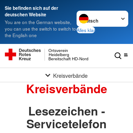
Sie befinden sich auf der
Sprache wechseln zu
deutschen Website
You are on the German website,
you can use the switch to switch to
Alles klar
the English one
Ortsverein
Heidelberg
Bereitschaft HD-Nord
Kreisverbände
Kreisverbände
Lesezeichen -
Servicetelefon