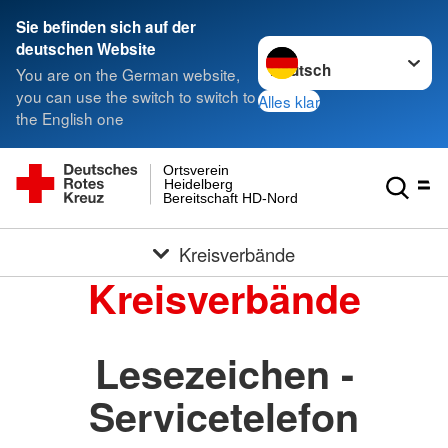
Sie befinden sich auf der
Sprache wechseln zu
deutschen Website
You are on the German website,
you can use the switch to switch to
Alles klar
the English one
Ortsverein
Heidelberg
Bereitschaft HD-Nord
Kreisverbände
Kreisverbände
Lesezeichen -
Servicetelefon