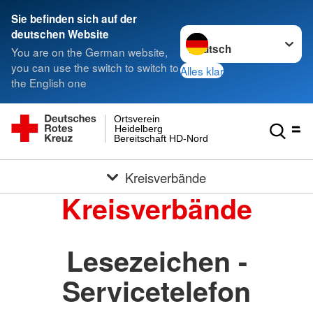
Sie befinden sich auf der
Sprache wechseln zu
deutschen Website
You are on the German website,
you can use the switch to switch to
Alles klar
the English one
Ortsverein
Heidelberg
Bereitschaft HD-Nord
Kreisverbände
Kreisverbände
Lesezeichen -
Servicetelefon