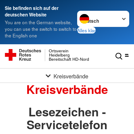
Sie befinden sich auf der
Sprache wechseln zu
deutschen Website
You are on the German website,
you can use the switch to switch to
Alles klar
the English one
Ortsverein
Heidelberg
Bereitschaft HD-Nord
Kreisverbände
Kreisverbände
Lesezeichen -
Servicetelefon