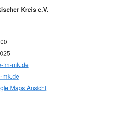
ischer Kreis e.V.
200
025
rk-im-mk.de
m-mk.de
ogle Maps Ansicht